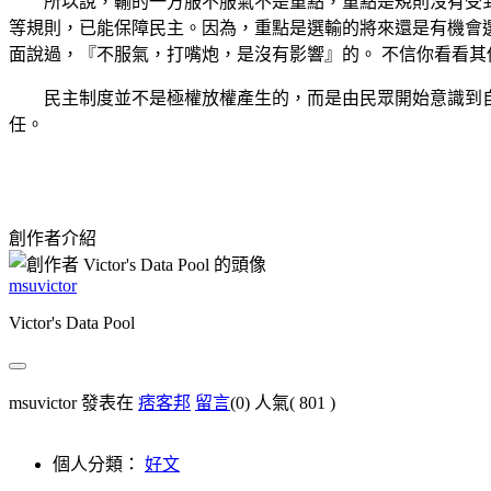
所以說，輸的一方服不服氣不是重點，重點是規則沒有受到
等規則，已能保障民主。因為，重點是選輸的將來還是有機會
面說過，『不服氣，打嘴炮，是沒有影響』的。 不信你看看
民主制度並不是極權放權產生的，而是由民眾開始意識到自
任。
創作者介紹
msuvictor
Victor's Data Pool
msuvictor 發表在
痞客邦
留言
(0)
人氣(
801
)
個人分類：
好文