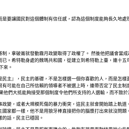
民對這個體制有信任感，認為這個制度能夠長久地處理未來的衝突。
破崙就發動霧月政變取得了政權了。 然後他把議會當成政治花瓶擺
而已。希特勒身處的魏瑪共和國，從建立到希特勒上臺，連十五
下來。
民主』，民主的基礎，不是怎樣選一個你喜歡的人，而是怎樣面
很有可能在自己所信賴的領導者不被選上時，連帶否定了民主制
如果他們大抵能夠接受那個制度令他們所支持的人選輸，而不致於
政變，或者大規模死傷的暴力衝突，這民主就會開始踏上軌道。
主國家都一樣，他不是用狼牙棒直接把你的腦漿打出來就沒問題
樣的話，民主已穩固。