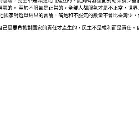
破壞，民主不是靠服氣而建立的，能夠有器量面對結果說少些酸
選贏的。 至於不服氣是正常的，全部人都服氣才是不正常，世界
其他國家對選舉結果的言論，嘴炮和不服氣的數量不會比臺灣少，
己需要負擔對國家的責任才產生的，民主不是權利而是責任。自