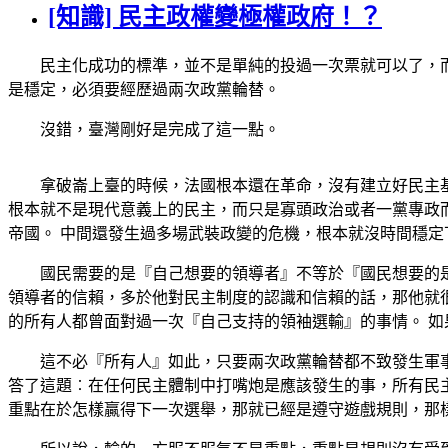
[知識] 民主政權變極權政府！？
民主化成功的標準，並不是單純的投過一次票就可以了，而是要讓國
是穩定，必須要經歷過兩次政黨輪替。
沒錯，臺灣剛好是完成了這一點。
拿破崙上臺的時候，法國根本還在革命，沒有建立好民主基制，拿
根本就不是現代意義上的民主，而只是寡頭政治或者一黨專政
帝國。 中間還發生過多場武裝政變的危機，根本就沒時間穩定
國民需要的是『自己想要的領導者』不等於『國民想要的是
領導者的信賴，多於他對民主制度的認識和信賴的話，那他就
的所有人都曾面對過一次『自己支持的領袖選輸』的事情。 
這不必『所有人』如此，只要兩次政黨輪替都不致發生軍事
答了這題︰在任何民主體制中打嘴炮是應該發生的事，所有民
重點在於怎樣贏得下一次選舉，那就已經是遵守遊戲規則，那