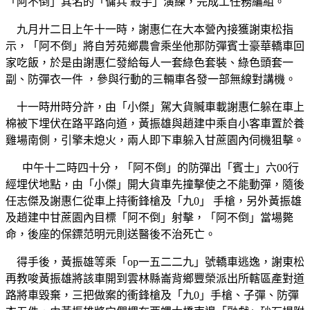
「阿不倒」其名的「傭兵 殺手」演練，完成工任務編組。
九月廾二日上午十一時，謝惠仁在大本營內接獲謝東松指
示，「阿不倒」將自芳苑鄉農會乘坐他那防彈賓士豪華轎車回
家吃飯，於是由謝惠仁發給每人一套綠色套裝、綠色頭套一
副、防彈衣一件 ，參與行動的三輛車各發一部無線對講機。
十一時卅時分許，由「小傑」駕大貨贓車載謝惠仁躲在車上
棉被下埋伏在路平路向道，黃振雄與趙建中乘自小客車置於養
雞場南側，引擎未熄火，兩人即下車躲入甘蔗園內伺機狙擊。
中午十二時四十分，「阿不倒」的防彈出「賓士」六00行
經埋伏地點，由「小傑」開大貨車先撞擊使之不能動彈，隨後
任志傑及謝惠仁從車上持衝鋒槍及「九0」 手槍，另外黃振雄
及趙建中甘蔗園內目標「阿不倒」射擊，「阿不倒」當場斃
命，後座的保鏢范明元則送醫後不治死亡。
得手後，黃振雄等乘「op一五二二九」號轎車逃逸，謝東松
再教唆黃振雄將該車開到雲林縣崙背鄉豐榮派出所轄區產對道
路將車毀棄，三把做案的衝鋒槍及「九0」手槍、子彈、防彈