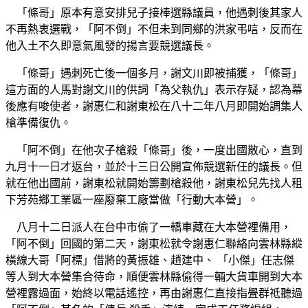
「條哥」原本有意安排兒子接棒選縣議員，他遇刺後其家人
不再熱衷選戰，「阿不倒」不但未到同鄉的洪家弔唁，反而在
他入土不久即意氣風發的揚言要競選議長。
「條哥」遇刺死亡後一個多月，謝文川即被捕獲，「條哥」
這方面的人馬對謝文川的供詞「為父執仇」表示存疑，認為幕
後應有唆使者，謝惠仁和謝東松在八十二年八月即開始調集人
槍準備復仇。
「阿不倒」在他次子槍殺「條哥」後，一度出國散心，直到
九月十一日才返台，並於十三日公開宣佈競選新任的議長。但
就在他出國前，謝東松就開始籌劃槍殺他，謝東松兒先找人租
下芳苑鄉工業區一座廢棄工廠當做「行動大本營」。
八月十二日派人在台中市偷了一轎車藏在大本營裡備用，
「阿不倒」回國的第二天，謝東松就令謝惠仁聯絡向雲林縣縱
橫線大哥「阿標」借將的黃振雄、趙建中、 「小傑」任志傑
等人到大本營集合待命，順便雲林縣偷得一輛大貨車開到大本
營裡露過面，始終以電話遙控，再由謝惠仁直接指舋群祗聽過