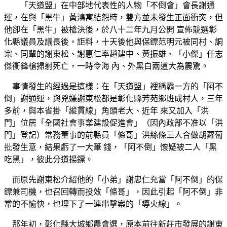
「天道盟」在中部地代表性的人物「不倒會」會長謝通
運，在與「黑牛」黃鴻寓結怨時，雙方並未發生正面衝突，但
他卻在「黑牛」被槍決後，於八十二年九月公開 宣佈競選彰
化縣議員及議長後，詎料，十天後他與保鏢范明元被同村、詷
宗、同輩的謝東松、謝惠仁率趙建中、黃振雄、「小傑」任志
傑衝鋒槍掃射死亡，一時令海 內、外黑白兩道大為震驚。
事情發生的經過是這樣：在「天道盟」裡稱霸一方的「阿不
倒」謝通運，與兇嫌謝東松都是彰化縣芳苑鄉班成村人，三年
多前，與本省掛「縱貫線」角頭老大、近年 來又加入「洪
門」位居「全國社會事業建設促進會」（因內政部不准以「洪
門」登記）常務董事的前縣員「條哥」洪絲條三人合做胡蘿蔔
批發生意，結果虧了一大筆 錢，「阿不倒」懷疑被二人「黑
吃黑」，彼此分道揚鏢。
而原先謝東松介紹他的「小弟」謝忠仁充當「阿不倒」的保
鏢兼司機，也召回轉而投效「條哥」，因此引起「阿不倒」非
常的不愉快，也埋下了一連串擊案的「導火線」。
那年初，彰化縣大城鄉農會選，原本前往新莊市發展的謝東