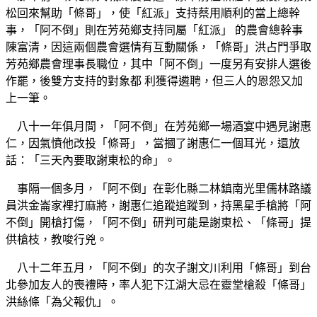
松回來幫助「條哥」，使「紅派」支持蔡用順利的當上總幹
事，「阿不倒」則在芳苑鄉支持同屬「紅派」 的農會總幹事
陳富清，因這兩個農會選情有互動關係，「條哥」洪占門爭取
芳苑鄉農會理事長職位，其中「阿不倒」一度另有安排人選後
作罷，後雙方支持的對象都 利獲得遴聘，但三人的恩怨又加
上一筆。
八十一年俱月間，「阿不倒」在芳苑鄉一場酒宴中遇見謝惠
仁，因氣憤他改投「條哥」，當摑了謝惠仁一個耳光，還放
話：「三天內要取謝東松的命」。
事隔一個多月，「阿不倒」在彰化縣二林鎮南光里儒林路議
員洪金崙家裡打麻將，謝惠仁追蹤追蹤到，持黑星手槍將「阿
不倒」開槍打傷，「阿不倒」研判可能是謝東松、「條哥」提
供槍枝，教唆行兇。
八十二年五月，「阿不倒」的次子謝文川利用「條哥」到台
北參加友人的喪禮時，率人犯下江湖大忌在靈堂槍殺「條哥」
洪絲條「為父報仇」。