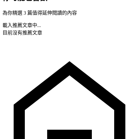
為你精選 3 篇值得延伸閱讀的內容
載入推薦文章中...
目前沒有推薦文章