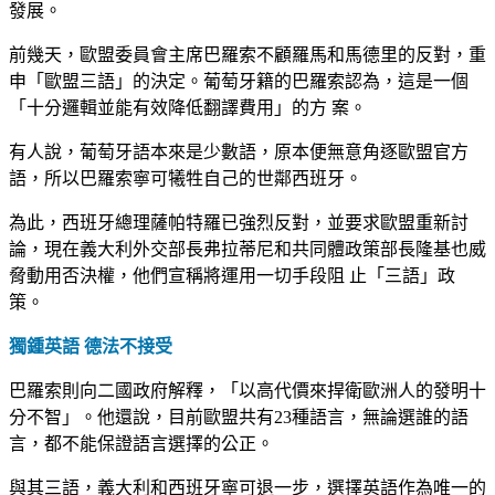
發展。
前幾天，歐盟委員會主席巴羅索不顧羅馬和馬德里的反對，重
申「歐盟三語」的決定。葡萄牙籍的巴羅索認為，這是一個
「十分邏輯並能有效降低翻譯費用」的方 案。
有人說，葡萄牙語本來是少數語，原本便無意角逐歐盟官方
語，所以巴羅索寧可犧牲自己的世鄰西班牙。
為此，西班牙總理薩帕特羅已強烈反對，並要求歐盟重新討
論，現在義大利外交部長弗拉蒂尼和共同體政策部長隆基也威
脅動用否決權，他們宣稱將運用一切手段阻 止「三語」政
策。
獨鍾英語 德法不接受
巴羅索則向二國政府解釋，「以高代價來捍衛歐洲人的發明十
分不智」。他還說，目前歐盟共有23種語言，無論選誰的語
言，都不能保證語言選擇的公正。
與其三語，義大利和西班牙寧可退一步，選擇英語作為唯一的