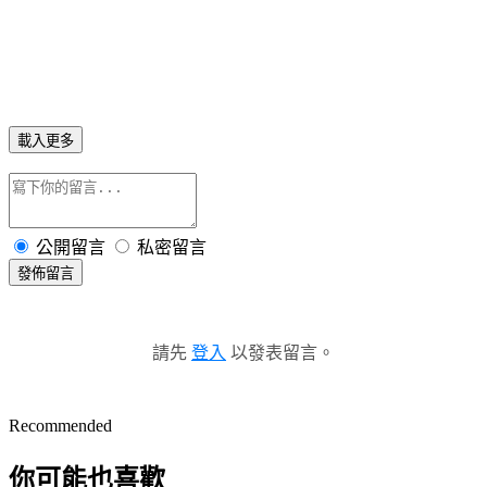
載入更多
公開留言
私密留言
發佈留言
請先
登入
以發表留言。
Recommended
你可能也喜歡