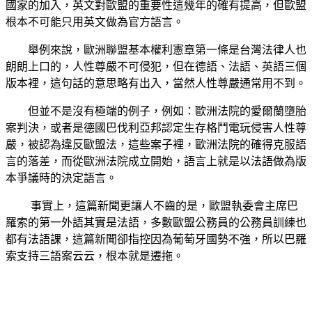
國家的加入，英文對歐盟的重要性這幾年的確有提高，但歐盟
根本不可能只用英文做為官方語言。
舉例來說，歐洲聯盟基本權利憲章第一條是台灣法律人也
朗朗上口的，人性尊嚴不可侵犯，但在德語、法語、英語三個
版本裡，這句話的意思略有出入，當然人性尊嚴通常用不到。
但並不是沒有極端的例子，例如：歐洲法院的愛爾蘭墮胎
案判決，或者是德國巴伐利亞邦認定生存格鬥電玩侵害人性尊
嚴，被認為違反歐盟法，這些案子裡，歐洲法院的確得克服語
言的落差，而從歐洲法院成立開始，語言上就是以法語做為版
本爭議時的決定語言。
事實上，這篇新聞更讓人不齒的是，歐盟執委會主席巴
羅索的第一外語其實是法語，多數歐盟公務員的公務員訓練也
都有法語課，這篇新聞卻指控因為葡萄牙國勢不強，所以巴羅
索支持三語案云云，根本就是遷拖。