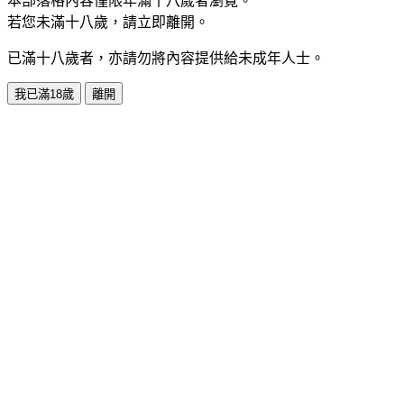
本部落格內容僅限年滿十八歲者瀏覽。
若您未滿十八歲，請立即離開。
已滿十八歲者，亦請勿將內容提供給未成年人士。
我已滿18歲
離開