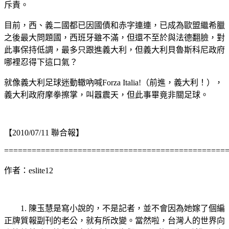
斥責。
目前，西、義二國都已因國債和赤字連連，已成為歐盟繼希臘
之後最大問題國，西班牙雖不滿，但還不至於與法德翻臉，對
此事保持低調，最多只跟進義大利，但義大利貝魯斯科尼政府
哪裡忍得下這口氣？
就像義大利足球迷動轍吶喊Forza Italia!（前進，義大利！），
義大利政府摩拳擦掌，叫囂震天，但此事畢竟非關足球。
【2010/07/11 聯合報】
================================================
作者：eslite12
1. 陳玉慧是寫小說的，不是記者，並不會因為她嫁了個編
正牌質報副刊的老公，就有所改變。當然啦，台灣人的世界向