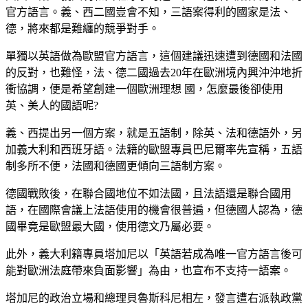
官方語言。義、西二國豈會不知，三語案得利的國家是法、
德，將來都是難纏的競爭對手。
單獨以英語做為歐盟官方語言，這個建議迅速遭到德國和法國
的反對，也難怪，法、德二國過去20年在歐洲境內興沖沖地折
衝協調，便是希望創建一個歐洲理想 國，怎麼最後卻使用
英、美人的國語呢?
義、西提出另一個方案，就是五語制，除英、法和德語外，另
加義大利和西班牙語。法籍的歐盟專員巴尼爾率先宣稱，五語
制多所不便，法國和德國更傾向三語制方案。
德國戰敗後，在聯合國地位不如法國，且法語還是聯合國用
語，在國際會議上法語使用的機會很普遍，但德國人認為，德
國畢竟是歐盟最大國，使用德文乃屬必要。
此外，義大利籍專員塔加尼以「英語若成為唯一官方語言後可
能對歐洲法庭帶來負面影響」為由，也宣布不支持一語案。
塔加尼的政治立場和總理貝魯斯科尼相左，發言遭右派執政黨