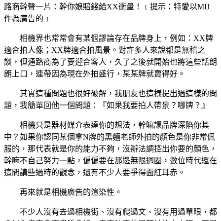
路商幹聲一片：幹你娘賠錢給XX衝量！﹝提示：特愛以MIJ
作為廣告的﹞
相機界也常常會有某個謬論存在品牌身上，例如：XX牌
適合拍人像；XX牌適合拍風景。對許多人來說都是無稽之
談，但通路商為了要迎合客人，久了之後就開始也將這些話朗
朗上口，連帶因為現在外拍盛行，某某牌就賣得好。
其實這種問題也很好破解，我朋友也這樣提出過這樣的問
題，我簡單回他一個問題：『如果我要拍人帶景？哪牌？』
相機只是器材媒介表達你的想法，幹嘛讓品牌深陷你其
中？如果你認同某個拿N牌的黑麵老師外拍的顏色是你非常佩
服的，那代表就是你的能力不夠，沒辦法調控出你要的顏色，
幹嘛不自己努力一點，偏偏要在那邊無限迥圈，數位時代還在
這間講些過時的觀念，還有不少人要爭得面紅耳赤。
再來就是相機廣告的渲染性。
不少人沒有去過相機街、沒有爬過文、沒有用過單眼，都