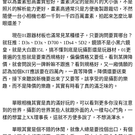
會以為畫素愈高畫質愈好，畫素決定的是照片的大小張，不是
照片的解析能力更好，畫素高通常只是方便後製跟裁切，不然
隨便一台小相機也都一千到一千四百萬畫素，拍起來怎麼比單
眼還差？
現在01跟器材板也滿常見某種樣子，只要詢問要買哪台？
就狂推：D3s、D3x、D700、1Ds4、5D2，鏡頭不是小黑六鏡
皇，就是大白跟35L，搞不懂到底是玩攝影還是玩器材，01更
普遍的生態就是要東西規格好，偏偏價格又要低，看到某牌降
價，就會問說另一牌幹嘛不跟進？看到規格好，又一廂情願的
認為加個KIT應該要在四萬內，一直等降價，降價還要送東
西，接下來聽說新機要出來了又要等，該享受的是攝影的樂
趣，而不是降價的樂趣，其實有時看了真的滿乏味的。
單眼相機其實是真的滿好玩的，可以看到更多你沒有注意
到的世界，攝影的世界某些人就跟外面的人一樣勾心鬥角，一
樣的想當上XX理事長，這就不方便多說了，不想淌渾水。
單眼其實是個不錯的休閒，就像人總是要找個出口，有個