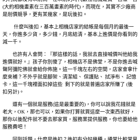
(大約相機畫素在三百萬畫素的時代)，而現在，其實不少廠商
是削價競爭，更有某幾家，是玩後扣。
什麼叫後扣，基本上相機店家的結帳是每個月的最後一
天，你進多少貨，多少錢，月底結清，基本上進價是你看到的
減一千。
也許有人會問：『那這樣的話，我就去直接喊價叫他給我
進價就好。』孩子你別傻了，相機店不是佛堂，不是你進去喊
聲阿彌陀佛就會給你佈施。這一千塊左右的空間，店家會拿什
麼來補？不外乎就是腳架、清潔組、 保護貼、 拭淨布、 記憶
卡，這一千塊裡面扣掉這些 剩下的就是普遍店家所賺了 (後
扣另計)。
還有一個就是服務(這是最重要的)，你可以說我花錢就是
老大，OK，那也可以，如果你打算就買這麼一次東西就好，
那你以後配件就不要去那家買，服務業提供服務，你也要給他
服務費吧！
回到話題，什麼是後扣？後扣有分好幾種，通常比較常見