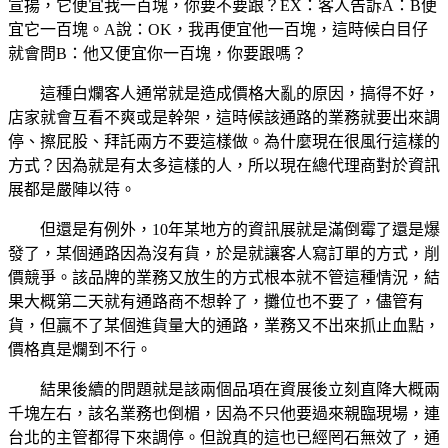
宣揚，它便宜我一百塊，你要不要跟？EX：客人告訴A：B便
宜它一百塊。A說：OK，我再便宜他一百塊，這時候白目仔
就會問B：他又便宜你一百塊，你要跟嗎？
這種白爛客人通常就是造成價格大亂的原因，搞得不好，
店家就會互看不爽或是幹架，這時候該通路的業務就要出來調
停、擦屁股、拜託兩方不要這樣做。為什麼現在很風行這樣的
方式？因為就是有太多這樣的人，所以現在總代理商對於資訊
展都是嚴陣以待。
但還是有例外，10年某地方的資訊展就是滿倒霉了還是爆
發了，某個通路因為沒有貨，於是就讓客人寫訂單的方式，削
價競爭。該品牌的業務又放生的方式根本就不管這種情況，結
果大概第二天就有通路商不想幹了，攤位也不要了，儘管有
貨，但贏不了某個進貨量大的通路，業務又不出來抓止血點，
價格真是爛到不行。
結果後續的問題就是該兩個品項在資展後立刻直降大概兩
千塊左右，該名業務也倒楣，因為不只他要過來親臨現場，連
台北的主管都得下來調停。但說真的這也已經罔石無效了，通