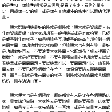
的是季扣，你這季(通常是三個月)是賣了多少，看你的量多
少，回饋你一定的錢，或是你有其他額外的條件可以跟總代理
拿。
通常選購相機最好的時候是哪時候？通常就是資訊展。為
什麼資訊展呢？請大家想想看一般相機街或是奇摩拍賣，已經
是競爭到什麼樣子？如果把這些互項競爭的廠商全部拉到一個
密閉空間，你想他們會怎樣廝殺？但這通常也有利有弊，最好
是功課做好再去，不要浪費大家時間。它既然花了錢去裡面分
攤攤位，就是趕著要賺錢，不要有那種白目心裡想說要去試試
看機器或是問問問題。要試機器可以，要問問題可以，請看時
間去做，不要已經整個攤位在忙了，你偏偏要過去那邊問問
題，而且一副就是我來問爽的樣子，到時候被偷偷問候爸媽跟
奶奶，還在沾沾自喜。
通常便宜也是有個限度，原廠都會有人駐守在各個通路店
家，畢竟講坦白點，大家進去是要賺錢，原廠要衝量，店家要
賺錢，如果今天有一家先偷降了一百塊，或是有白目客人四處