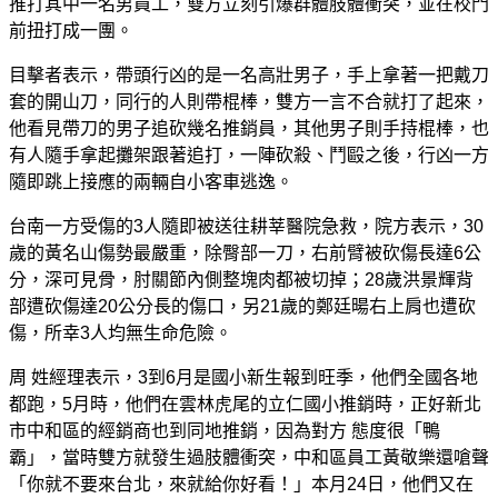
推打其中一名男員工，雙方立刻引爆群體肢體衝突，並在校門
前扭打成一團。
目擊者表示，帶頭行凶的是一名高壯男子，手上拿著一把戴刀
套的開山刀，同行的人則帶棍棒，雙方一言不合就打了起來，
他看見帶刀的男子追砍幾名推銷員，其他男子則手持棍棒，也
有人隨手拿起攤架跟著追打，一陣砍殺、鬥毆之後，行凶一方
隨即跳上接應的兩輛自小客車逃逸。
台南一方受傷的3人隨即被送往耕莘醫院急救，院方表示，30
歲的黃名山傷勢最嚴重，除臀部一刀，右前臂被砍傷長達6公
分，深可見骨，肘關節內側整塊肉都被切掉；28歲洪景輝背
部遭砍傷達20公分長的傷口，另21歲的鄭廷暘右上肩也遭砍
傷，所幸3人均無生命危險。
周 姓經理表示，3到6月是國小新生報到旺季，他們全國各地
都跑，5月時，他們在雲林虎尾的立仁國小推銷時，正好新北
市中和區的經銷商也到同地推銷，因為對方 態度很「鴨
霸」，當時雙方就發生過肢體衝突，中和區員工黃敬樂還嗆聲
「你就不要來台北，來就給你好看！」本月24日，他們又在