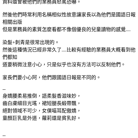
資料還會被他們的業務員怒罵恐嚇。
然後他們時常利用名稱相似性故意讓家長以為他們是國語日報
相關出版
但是業務員的素質怎麼看都不像個優良的兒童讀物的感覺....
染髮+刺青是很常出現的。
然後這種情況已經非常久了....比較有經驗的業務員大概看到他
們都知
道要稍微注意小心，只是似乎也沒有方法可以反制他們。
家長們要小心阿，他們跟國語日報是不同的。
--
身嬌腰柔易推倒，語柔髮香滋味妙，
齒白膚細目光瑤，裙短腿長緞帶飄，
絕對領域不可少，女僕喵耳配傲嬌，
童顏巨乳是外道，蘿莉還是貧乳好。
--