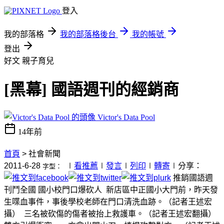
登入
我的部落格
我的部落格後台
我的帳號
登出
好文
親子育兒
[黑幕] 國語週刊的經銷商
Victor's Data Pool
14年前
首頁
> 社會新聞
2011-6-28
∣
看推薦
∣
發言
∣
列印
∣
轉寄
∣
分享：
字型：
推銷國語週
刊鬥全國 國小校門口爆砍人
新店區中正國小大門前，昨天發
生喋血事件，事後學校老師在門口清洗血跡。（記者王述宏
攝）
三名被砍傷的傷者被抬上救護車。（記者王述宏翻攝）