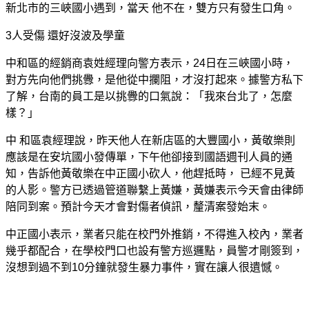
新北市的三峽國小遇到，當天 他不在，雙方只有發生口角。
3人受傷 還好沒波及學童
中和區的經銷商袁姓經理向警方表示，24日在三峽國小時，
對方先向他們挑釁，是他從中攔阻，才沒打起來。據警方私下
了解，台南的員工是以挑釁的口氣說：「我來台北了，怎麼
樣？」
中 和區袁經理說，昨天他人在新店區的大豐國小，黃敬樂則
應該是在安坑國小發傳單，下午他卻接到國語週刊人員的通
知，告訴他黃敬樂在中正國小砍人，他趕抵時， 已經不見黃
的人影。警方已透過管道聯繫上黃嫌，黃嫌表示今天會由律師
陪同到案。預計今天才會對傷者偵訊，釐清案發始末。
中正國小表示，業者只能在校門外推銷，不得進入校內，業者
幾乎都配合，在學校門口也設有警方巡邏點，員警才剛簽到，
沒想到過不到10分鐘就發生暴力事件，實在讓人很遺憾。