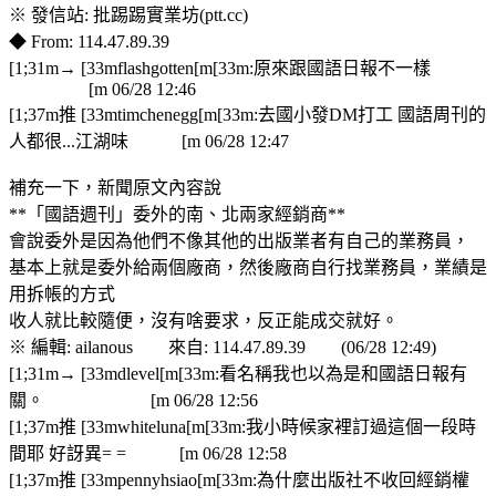
※ 發信站: 批踢踢實業坊(ptt.cc)
◆ From: 114.47.89.39
[1;31m→ [33mflashgotten[m[33m:原來跟國語日報不一樣
[m 06/28 12:46
[1;37m推 [33mtimchenegg[m[33m:去國小發DM打工 國語周刊的
人都很...江湖味 [m 06/28 12:47
補充一下，新聞原文內容說
**「國語週刊」委外的南、北兩家經銷商**
會說委外是因為他們不像其他的出版業者有自己的業務員，
基本上就是委外給兩個廠商，然後廠商自行找業務員，業績是
用拆帳的方式
收人就比較隨便，沒有啥要求，反正能成交就好。
※ 編輯: ailanous 來自: 114.47.89.39 (06/28 12:49)
[1;31m→ [33mdlevel[m[33m:看名稱我也以為是和國語日報有
關。 [m 06/28 12:56
[1;37m推 [33mwhiteluna[m[33m:我小時候家裡訂過這個一段時
間耶 好訝異= = [m 06/28 12:58
[1;37m推 [33mpennyhsiao[m[33m:為什麼出版社不收回經銷權