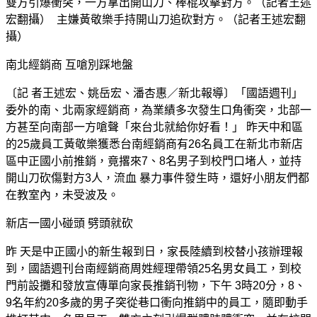
雙方引爆衝突，一方拿出開山刀、棒棍攻擊對方。（記者王述
宏翻攝）
主嫌黃敬樂手持開山刀追砍對方。（記者王述宏翻
攝）
南北經銷商 互嗆別踩地盤
〔記 者王述宏、姚岳宏、潘杏惠／新北報導〕「國語週刊」
委外的南、北兩家經銷商，為業績多次發生口角衝突，北部一
方甚至向南部一方嗆聲「來台北就給你好看！」 昨天中和區
的25歲員工黃敬樂獲悉台南經銷商有26名員工在新北市新店
區中正國小前推銷，竟撂來7、8名男子到校門口堵人，並持
開山刀砍傷對方3人，流血 暴力事件發生時，還好小朋友們都
在教室內，未受波及。
新店一國小碰頭 劈頭就砍
昨 天是中正國小的新生報到日，家長陸續到校替小孩辦理報
到，國語週刊台南經銷商周姓經理帶領25名男女員工，到校
門前設攤和發放宣傳單向家長推銷刊物，下午 3時20分，8、
9名年約20多歲的男子突從巷口衝向推銷中的員工，隨即動手