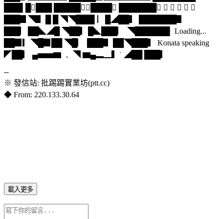
███▌█▎███ █████▋▎████▋ ███████▊   ★  
███▊◥▋ █ █ ◥◥███▌▏█◢██▍ ███████▋
███▏██◣◢█ ◥██▎█◣███▏ ◥██████▌ Loading...
██▉▎◥█▉██ ◥█▏ ███▋ ██◥███▍ Konata speaking
◤██▎ ▄▅▅▆ ﹑ ◥ ▆▄▂▁▍˙ ◢██ ███▎
--
※ 發信站: 批踢踢實業坊(ptt.cc)
◆ From: 220.133.30.64
載入更多