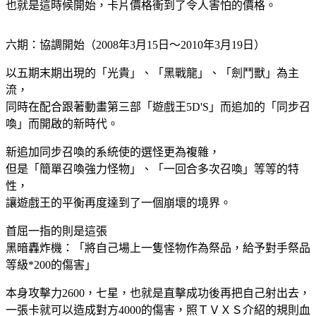
也就是這時候開始，卡片價格衝到了令人害怕的價格。
六期：協調開始（2008年3月15日～2010年3月19日）
以五期末期出現的「光貴」、「黑戰龍」、「劍鬥獸」為主
流，
同時在配合跟著動畫第三部「遊戲王5D'S」而追加的「同步召
喚」而開啟的新時代。
新追加同步召喚的系統使的選怪更為複雜，
但是「簡單召喚強力怪物」、「一回合多次召喚」等等的特
性，
讓遊戲王的平衡再度達到了一個崩壞的境界。
首屈一指的則是這張
黑暗轟炸機：「將自己場上一隻怪物作為祭品，給予對手祭品
等級*200的傷害」
本身攻擊力2600，七星，也就是直擊成功後再把自己射出去，
一張卡就可以造成對方4000的傷害，照ＴＶＸＳ介紹的規則血