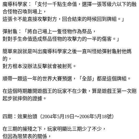
魔導科學家：「支付一千點生命值，選擇一張等級六以下的融
合怪物召喚到場上，
這張卡不能直接攻擊對方，回合結束的時候回到牌組。」
彈射龜：「將自己場上一隻怪物作為祭品，
對對手生命值造成祭品怪物的攻擊力的一半的傷害。」
簡單來說就是叫出魔導科學家之後一直叫怪給彈射龜射他媽
的，
對方根本沒辦法反擊就會被射死。
順帶一題這一年的世界大賽預選，「全部」都是這個牌組。
在這個時期離開遊戲王的玩家不在少數，算是遊戲王第一次剛
起步就摔倒的證據。
四期：效果抬頭（2004年5月19日～2006年5月18號）
在三期的摧殘之下，玩家明顯比三期少了不少，
但因為限禁表的關係，