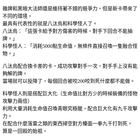
雜牌和黑暗大法師還是維持著不錯的競爭力，但是新卡帶來了
不同的環境。
最具有代表性的就是八汰烏和科學怪人了。
八汰烏：「這張卡給予對方傷害的時候，對手下回合不能抽
牌。」
科學怪人：「消耗5000點生命值，無條件直接召喚一隻融合怪
物。」
八汰烏配合換卡差的卡，成功攻擊對手一次，對手手上沒有能
夠解的牌。
當場就可以投降了，每個回合被咬200咬到死什麼都不能做。
科學怪人則是搭配巨大化（生命值比對方少的時候裝備的怪物
攻擊力兩倍）
利用大量消耗生命值召喚青眼究極龍，配合巨大化有九千攻擊
力。
在配合什麼落雷之類的東西掃空對方檯面一拳九千打到死。
算是一回殺的始祖。