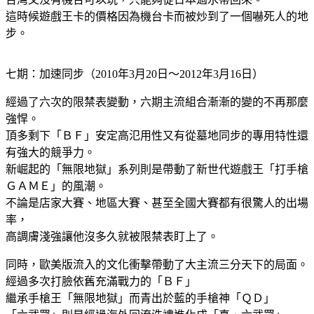
這時候遊戲王卡的價格因為機台卡而被炒到了一個嚇死人的地
步。
七期：加速同步（2010年3月20日～2012年3月16日）
經過了六次的限禁表變動，六期主流組合漸漸的變的不再那麼
強悍。
頂多剩下「ＢＦ」安定高氾用性又有從墓地同步的專用特性還
有強大的競爭力。
新崛起的「無限地獄」系列則是帶動了新世代遊戲王「打手槍
ＧＡＭＥ」的風潮。
不論是店家大賽、地區大賽、甚至全國大賽都有很驚人的出場
率，
高調膚淺強讓他沒多久就被限禁表盯上了。
同時，歐美版流入的文化衝擊帶動了大主流三分天下的局面。
經過多次打臉依舊充滿戰力的「ＢＦ」
繼承手槍王「無限地獄」而青出於藍的手槍神「ＱＤ」