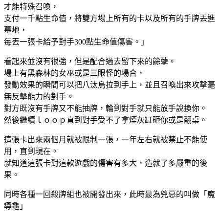
才能特殊召喚，
支付一千點生命值，將雙方場上所有的卡以及所有的手牌丟進
墓地，
每丟一張卡給予對手300點生命值傷害。」
看起來並沒有很強，但是配合過去留下來的餘孽。
場上有黑森林的女巫或是三眼怪的場合，
發動效果的瞬間可以把八汰烏拉到手上，並且召喚出來攻擊毫
無反擊能力的對手。
對方既沒有手牌又不能抽牌，輪到對手就只能放手說換你。
然後繼續ｌｏｏｐ直到對手受不了拿煙灰缸砸你或是翻桌。
這張卡出來兩個月就被限制一張，一年左右就被禁止不能使
用，直到現在。
就知道這張卡對這款遊戲的傷害有多大，造就了多嚴重的後
果。
同時各種一回殺牌組也被開發出來，此時最為兇惡的叫做「魔
導龜」