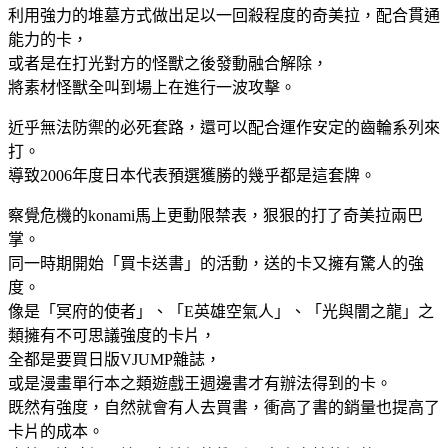
利用強力的堆墓方式做出足以一回殺程度的奇美拉，配合貫通
能力的卡，
或者是在打光對方的怪獸之後發動融合解除，
將素材怪獸全叫到場上在進行一波攻擊。
近乎無法防禦的必死套路，還可以配合運作安定的齒輪系列來
打。
導致2006年度日本代表預選獲勝的幾乎都是這套牌。
察覺危機的konami馬上更動限禁表，狠狠的打了奇美拉兩巴
掌。
同一時期開始「買卡送書」的活動，送的卡又擁有驚人的強
度。
像是「冥府的使者」、「E英雄空氣人」、「光與闇之龍」之
類擁有不可思議強度的卡片，
全都是要買日版VJUMP雜誌，
或是漫畫單行本之類遊戲王週邊書才有辦法得到的卡。
既然有強度，自然就會有人去買書，衝高了書的銷量也提高了
卡片的成本。