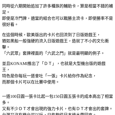
同時從六期開始追加了許多種族的輔助卡，算是相當不錯的補
足。
即使是冷門牌，適當的組合也可以戰勝主流卡，即使勝率不是
很好看。
在這個時候，歐美版出的卡片也回流到了日版遊戲王，
猶如黑船一般強硬的流入日版遊戲王，造就了不小的文化衝
擊。
「六武眾」套牌裡面的「六武之門」就是最明顯的例子。
並且KONAMI推出了「ＤＴ」，也就是大型機台版的遊戲
王，
特色是你每玩一道會吐「一張」卡片給你作為紀念，
而那個卡片可以在比賽中使用。
一道100日圓一張卡比起一包150日圓五張卡的成本高出了相當
多。
又有不少ＤＴ才會出現的強力卡片，也有ＤＴ才會出的套牌。
台灣又沒有機台可以玩，只能夠從日本過水帶回來。