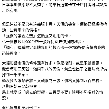
日本本地供應都不太夠了，能拿著這些卡在卡店打牌可以說是
走路有風。
但是這並不是只有這幾張卡貴，天價的機台卡價格已經順帶帶
動一些實用卡的價格。
「強欲的謙虛之壺」這類強又氾用的卡，
也一度被炒到900台幣一張好便宜趕快搶的地步，
「調和」這種限定套牌專用的核心卡一張700好便宜快賣我的
恐怖程度。
大幅影響市價的條件還有許多，像是復刻，或是限禁變更。
機台時期三叉戟一張兩千八的天價，黃金包出了之後瞬間掉價
掉到一千出頭。
過沒多久限禁表將三叉戟限制一張，價格又掉到八百左右。
八期開始三叉戟被禁止，
馬上就變成「過去的榮耀，三百要不要」這種不勝唏噓的情
況。
但也是有相反地例子。