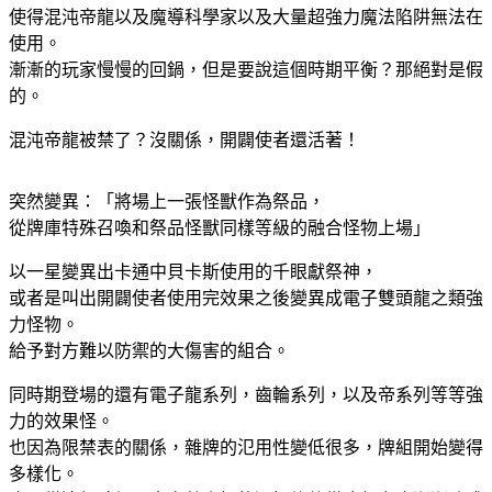
使得混沌帝龍以及魔導科學家以及大量超強力魔法陷阱無法在
使用。
漸漸的玩家慢慢的回鍋，但是要說這個時期平衡？那絕對是假
的。
混沌帝龍被禁了？沒關係，開闢使者還活著！
突然變異：「將場上一張怪獸作為祭品，
從牌庫特殊召喚和祭品怪獸同樣等級的融合怪物上場」
以一星變異出卡通中貝卡斯使用的千眼獻祭神，
或者是叫出開闢使者使用完效果之後變異成電子雙頭龍之類強
力怪物。
給予對方難以防禦的大傷害的組合。
同時期登場的還有電子龍系列，齒輪系列，以及帝系列等等強
力的效果怪。
也因為限禁表的關係，雜牌的氾用性變低很多，牌組開始變得
多樣化。