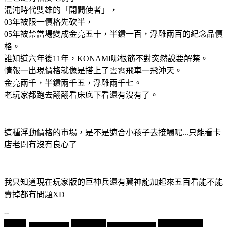
混沌時代雙雄的「開闢使者」，
03年被限一價格先砍半，
05年被禁當場變成金亮五十，半鑽一百，浮雕兩百的紀念品價
格。
誰知道六年後11年，KONAMI哪根筋不對突然說要解禁。
情報一出現價格就像是搭上了雲霄飛車一飛沖天。
金亮兩千，半鑽兩千五，浮雕兩千七。
老玩家都跑去翻翻看床底下看還有沒有了。
這種浮動價格的市場，是不是適合小孩子去接觸呢...只能看卡
店老闆有沒有良心了
我只知道現在玩家版的巨神兵還有翼神龍加起來五百看能不能
賣掉都有問題XD
--
███▋▅▅▅▅▅ █████▉▅▅▅▅▅▅ ████████