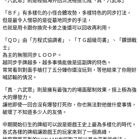
「六武眾」則是經過海外回流洗禮進化成「真．六武眾」
「ＢＦ」有多樣化的小怪合體攻勢，多樣特色的同步打法，
但是最令人憎惡的是從墓地同步的手法，
也就是用卡跟你換完卡差之後還可以回收再利用。
「ＱＤ」由「方程式協調者」、「ＴＧ超級司書」、「鑽頭戰
士」
為主的無限同步ＬＯＯＰ。
越同步手牌越多，越多事情能做是這副牌的特色。
常常看到對面手槍打了五分鐘你還沒玩到，等他結束了你剛好
喊認輸的情況。
「真．六武眾」則是擁有最強力的場面壓制效果，搭上極為強
大的爆發力。
讓他即使一回合沒有爆發打死你，你也無法對他做什麼事情，
破壞了不知道多少人的友情。
中期開始衍生的牌組可以說是遊戲王史上最為多樣化的時代。
各式各樣的牌組讓遊戲王的玩家來到了一個高峰，