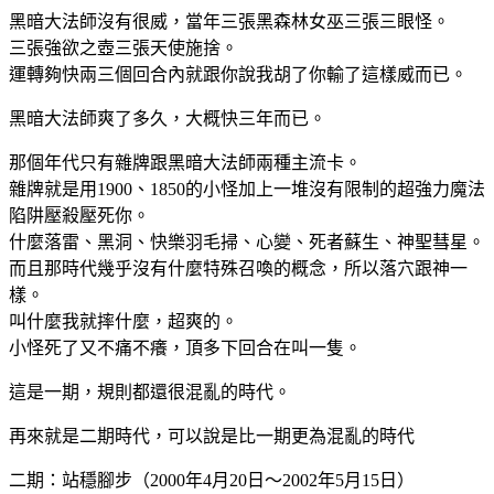
黑暗大法師沒有很威，當年三張黑森林女巫三張三眼怪。
三張強欲之壺三張天使施捨。
運轉夠快兩三個回合內就跟你說我胡了你輸了這樣威而已。
黑暗大法師爽了多久，大概快三年而已。
那個年代只有雜牌跟黑暗大法師兩種主流卡。
雜牌就是用1900、1850的小怪加上一堆沒有限制的超強力魔法
陷阱壓殺壓死你。
什麼落雷、黑洞、快樂羽毛掃、心變、死者蘇生、神聖彗星。
而且那時代幾乎沒有什麼特殊召喚的概念，所以落穴跟神一
樣。
叫什麼我就摔什麼，超爽的。
小怪死了又不痛不癢，頂多下回合在叫一隻。
這是一期，規則都還很混亂的時代。
再來就是二期時代，可以說是比一期更為混亂的時代
二期：站穩腳步（2000年4月20日～2002年5月15日）