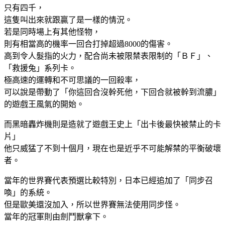
只有四千，
這隻叫出來就跟贏了是一樣的情況。
若是同時場上有其他怪物，
則有相當高的機率一回合打掉超過8000的傷害。
高到令人髮指的火力，配合尚未被限禁表限制的「ＢＦ」、
「救援兔」系列卡。
極高速的運轉和不可思議的一回殺率，
可以說是帶動了「你這回合沒幹死他，下回合就被幹到流膿」
的遊戲王風氣的開始。
而黑暗轟炸機則是造就了遊戲王史上「出卡後最快被禁止的卡
片」
他只威猛了不到十個月，現在也是近乎不可能解禁的平衡破壞
者。
當年的世界賽代表預選比較特別，日本已經追加了「同步召
喚」的系統。
但是歐美還沒加入，所以世界賽無法使用同步怪。
當年的冠軍則由劍鬥獸拿下。