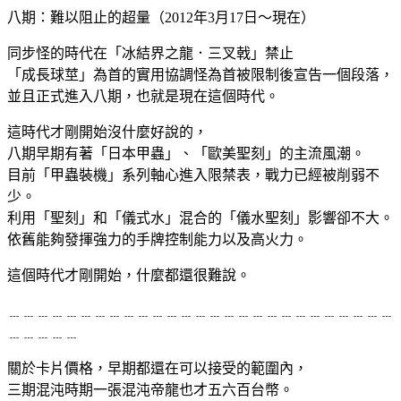
八期：難以阻止的超量（2012年3月17日～現在）
同步怪的時代在「冰結界之龍．三叉戟」禁止
「成長球莖」為首的實用協調怪為首被限制後宣告一個段落，
並且正式進入八期，也就是現在這個時代。
這時代才剛開始沒什麼好說的，
八期早期有著「日本甲蟲」、「歐美聖刻」的主流風潮。
目前「甲蟲裝機」系列軸心進入限禁表，戰力已經被削弱不
少。
利用「聖刻」和「儀式水」混合的「儀水聖刻」影響卻不大。
依舊能夠發揮強力的手牌控制能力以及高火力。
這個時代才剛開始，什麼都還很難說。
﹍﹍﹍﹍﹍﹍﹍﹍﹍﹍﹍﹍﹍﹍﹍﹍﹍﹍﹍﹍﹍﹍﹍﹍﹍﹍﹍
﹍﹍﹍﹍﹍
關於卡片價格，早期都還在可以接受的範圍內，
三期混沌時期一張混沌帝龍也才五六百台幣。