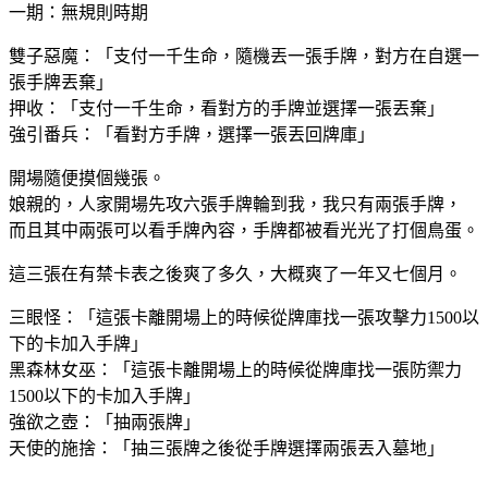
一期：無規則時期
雙子惡魔：「支付一千生命，隨機丟一張手牌，對方在自選一
張手牌丟棄」
押收：「支付一千生命，看對方的手牌並選擇一張丟棄」
強引番兵：「看對方手牌，選擇一張丟回牌庫」
開場隨便摸個幾張。
娘親的，人家開場先攻六張手牌輪到我，我只有兩張手牌，
而且其中兩張可以看手牌內容，手牌都被看光光了打個鳥蛋。
這三張在有禁卡表之後爽了多久，大概爽了一年又七個月。
三眼怪：「這張卡離開場上的時候從牌庫找一張攻擊力1500以
下的卡加入手牌」
黑森林女巫：「這張卡離開場上的時候從牌庫找一張防禦力
1500以下的卡加入手牌」
強欲之壺：「抽兩張牌」
天使的施捨：「抽三張牌之後從手牌選擇兩張丟入墓地」