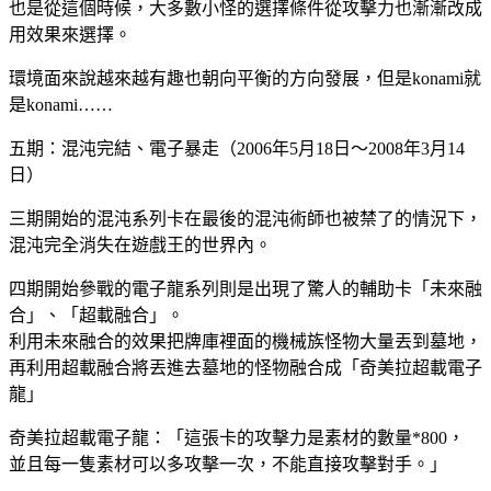
也是從這個時候，大多數小怪的選擇條件從攻擊力也漸漸改成
用效果來選擇。
環境面來說越來越有趣也朝向平衡的方向發展，但是konami就
是konami……
五期：混沌完結、電子暴走（2006年5月18日～2008年3月14
日）
三期開始的混沌系列卡在最後的混沌術師也被禁了的情況下，
混沌完全消失在遊戲王的世界內。
四期開始參戰的電子龍系列則是出現了驚人的輔助卡「未來融
合」、「超載融合」。
利用未來融合的效果把牌庫裡面的機械族怪物大量丟到墓地，
再利用超載融合將丟進去墓地的怪物融合成「奇美拉超載電子
龍」
奇美拉超載電子龍：「這張卡的攻擊力是素材的數量*800，
並且每一隻素材可以多攻擊一次，不能直接攻擊對手。」