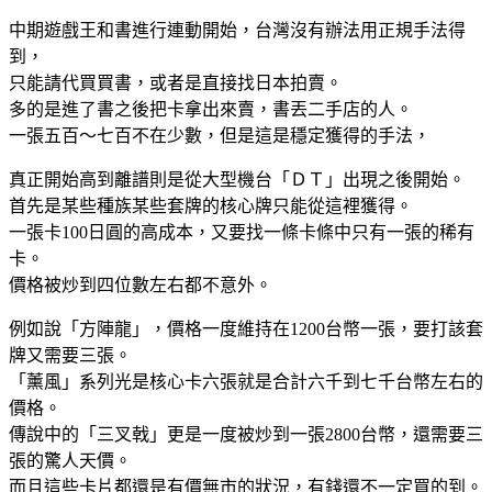
中期遊戲王和書進行連動開始，台灣沒有辦法用正規手法得
到，
只能請代買買書，或者是直接找日本拍賣。
多的是進了書之後把卡拿出來賣，書丟二手店的人。
一張五百～七百不在少數，但是這是穩定獲得的手法，
真正開始高到離譜則是從大型機台「ＤＴ」出現之後開始。
首先是某些種族某些套牌的核心牌只能從這裡獲得。
一張卡100日圓的高成本，又要找一條卡條中只有一張的稀有
卡。
價格被炒到四位數左右都不意外。
例如說「方陣龍」，價格一度維持在1200台幣一張，要打該套
牌又需要三張。
「薰風」系列光是核心卡六張就是合計六千到七千台幣左右的
價格。
傳說中的「三叉戟」更是一度被炒到一張2800台幣，還需要三
張的驚人天價。
而且這些卡片都還是有價無市的狀況，有錢還不一定買的到。