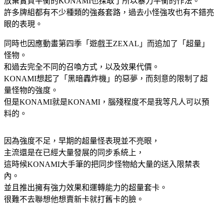
放棄實質平衡的KONAMI也採取了所以暴力平衡的作法。
許多牌組都有不少種類的強姦套路，過去小怪強攻也有不錯亮
眼的表現。
同時也因應動畫第四季「遊戲王ZEXAL」而追加了「超量」
怪物。
和過去完全不同的召喚方式，以及效果代價。
KONAMI想起了「黑暗轟炸機」的惡夢，而刻意的限制了超
量怪物的強度。
但是KONAMI就是KONAMI，腦殘程度不是我等凡人可以預
料的。
因為強度不足，早期的超量怪表現並不亮眼，
主流還是在已經大量發展的同步系統上，
這時候KONAMI大手筆的把同步怪物給大量的送入限禁表
內。
並且推出擁有強力效果和運轉能力的超量套卡。
很難不去聯想他想賣新卡就打舊卡的臉。