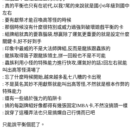
: 真的平衡也只有在初代,以我7尾的來說就是國小6年級到國中
左右
: 要有獻祭才能召喚高等怪的時候
: 那個時候沒有什麼很特別或威力過強到破壞遊戲平衡的卡
: 組牌組就真的要靠腦袋,想贏除了運氣更重要的就是設定什麼
關鍵卡,好不好到手
: 印象中最威的不是大法師牌組,反而是龍族跟蟲族的
: 龍族取得笛子跟龍族領主,拼一回殺也不是不可能
: 蟲族利用小怪的特殊能力進行快攻,運氣好的話2回左右就能
叫出高等怪清場了
: 忘了什麼時候開始,越來越多亂七八糟的卡出現
: 不是莫名其妙不用獻祭就能叫出高等怪,不然就是根本作弊的
特殊能力
: 還有一些過於強力的陷阱卡
: 搞的每副牌組好像都得有幾張固定IMBA卡,不然沒搞頭一樣
: 說穿了這種弄法也只是搞爛自己行情而已吧
只能說平衡個屁了。